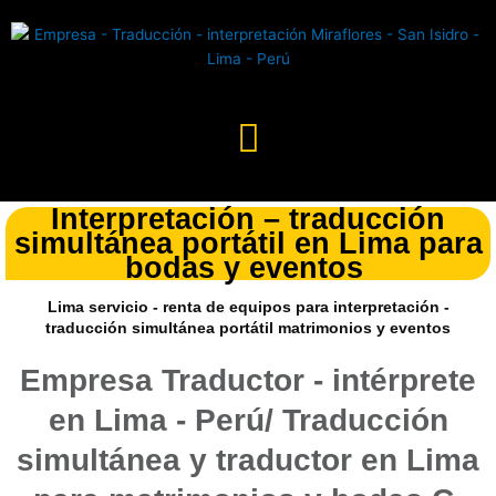
Ir
al
contenido
Interpretación – traducción
simultánea portátil en Lima para
bodas y eventos
Lima servicio - renta de equipos para interpretación -
traducción simultánea portátil matrimonios y eventos
Empresa Traductor - intérprete
en Lima - Perú/ Traducción
simultánea y traductor en Lima