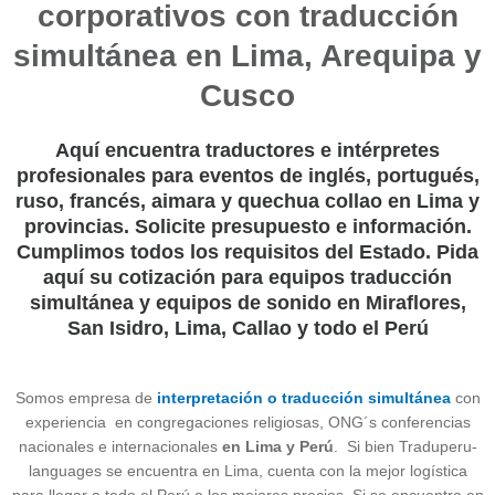
corporativos con traducción
simultánea en Lima, Arequipa y
Cusco
Aquí encuentra traductores e intérpretes
profesionales para eventos de inglés, portugués,
ruso, francés, aimara y quechua collao en Lima y
provincias. Solicite presupuesto e información.
Cumplimos todos los requisitos del Estado. Pida
aquí su cotización para equipos traducción
simultánea y equipos de sonido en Miraflores,
San Isidro, Lima, Callao y todo el Perú
Servicio _ alquiler de equipos portátiles para visitas guiadas en Lima, Cusco, Arequipa, Piura, Tarapoto, Trujillo, Machupichu, Puerto Maldonado , Piura, Chiclayo, Huaraz y Cajamarca
Somos empresa de
interpretación o traducción simultánea
con
experiencia en congregaciones religiosas, ONG´s conferencias
nacionales e internacionales
en Lima y Perú
. Si bien Traduperu-
languages se encuentra en Lima, cuenta con la mejor logística