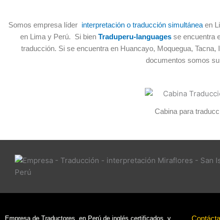
Somos empresa líder
interpretación o traducción simultánea
en Li
en Lima y Perú. Si bien
Traduperu-languages
se encuentra en
traducción. Si se encuentra en Huancayo, Moquegua, Tacna, Iqu
documentos somos su m
Cabina para traducc
Contáct
Empresa de Traductores en Perú de inglés certificados y