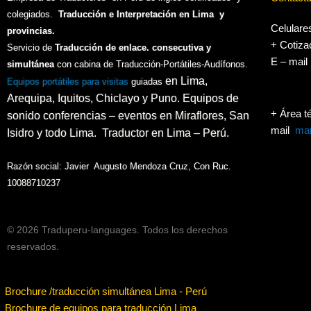
colegiados.
Traducción e Interpretación en Lima y
Celulare
provincias.
+ Cotiza
Servicio de
Traducción de enlace. consecutiva y
E – mai
simultánea
con cabina de Traducción-Portátiles-Audífonos.
en Lima,
Equipos portátiles para visitas
guiadas
Arequipa, Iquitos, Chiclayo y Puno. Equipos de
+ Área t
sonido conferencias – eventos en Miraflores, San
mail
mar
Isidro y todo Lima. Traductor en Lima – Perú.
Razón social: Javier Augusto Mendoza Cruz, Con Ruc.
10088710237
© 2026 Traduperu-languages. Todos los derechos
reservados.
Brochure /traducción simultánea Lima - Perú
Brochure de equipos para traducción Lima