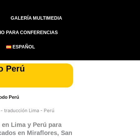
GALERÍA MULTIMEDIA
IO PARA CONFERENCIAS
ESPAÑOL
o Perú
todo Perú
s en Lima y Perú para
icados en Miraflores, San