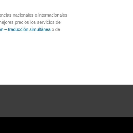
cias nacionales e internacionales
mejores precios los servicios de
ión – traducción simultánea
o de