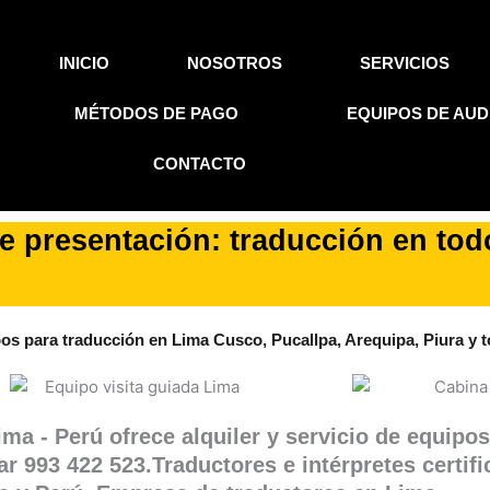
INICIO
NOSOTROS
SERVICIOS
MÉTODOS DE PAGO
EQUIPOS DE AUD
CONTACTO
de presentación: traducción en tod
s para traducción en Lima Cusco, Pucallpa, Arequipa, Piura y 
ma - Perú ofrece alquiler y servicio de equipo
ar 993 422 523.Traductores e intérpretes certif