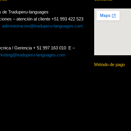
s de Traduperu-languages
ciones – atención al cliente
+51 993 422 523
l
administracion@traduperu-languages.com
écnica / Gerencia + 51 997 163 010 E –
keting@traduperu-languages.com
Método de pago